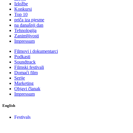
Izložbe
Konkursi
Top 10
priča iza pjesme
na današnji dan
Tehnologija
Zanimljivosti
Impressum
Filmovi i dokumentarci
Podkasti
Soundtrack
Filmski festivali
Domaći film
Serije
Marketing
Objavi članak
Impressum
English
Festivals
interview
News