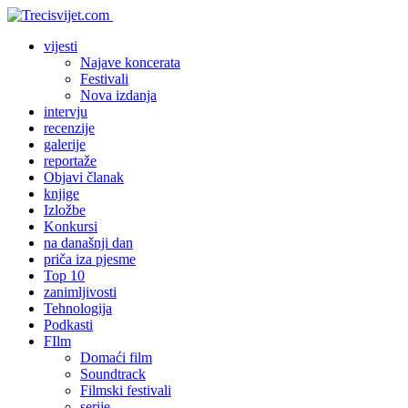
vijesti
Najave koncerata
Festivali
Nova izdanja
intervju
recenzije
galerije
reportaže
Objavi članak
knjige
Izložbe
Konkursi
na današnji dan
priča iza pjesme
Top 10
zanimljivosti
Tehnologija
Podkasti
FIlm
Domaći film
Soundtrack
Filmski festivali
serije