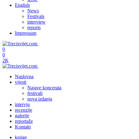
English
News
Festivals
interview
reports
Impressum
0
0
2K
Naslovna
vijesti
Najave koncerata
festivali
nova izdanja
intervju
recenzije
galerije
reportaže
Kontakt
knjige