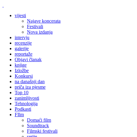
vijesti
Najave koncerata
Festivali
Nova izdanja
intervju
recenzije
galerije
reportaže
Objavi članak
knjige
Izložbe
Konkursi
na današnji dan
priča iza pjesme
Top 10
zanimljivosti
Tehnologija
Podkasti
FIlm
Domaći film
Soundtrack
Filmski festivali
serije