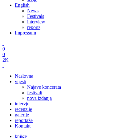
English
News
Festivals
interview
reports
Impressum
0
0
2K
Naslovna
vijesti
Najave koncerata
festivali
nova izdanja
intervju
recenzije
galerije
reportaže
Kontakt
knjige