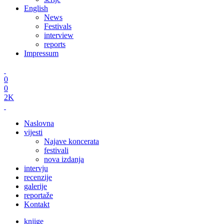
English
News
Festivals
interview
reports
Impressum
0
0
2K
Naslovna
vijesti
Najave koncerata
festivali
nova izdanja
intervju
recenzije
galerije
reportaže
Kontakt
knjige