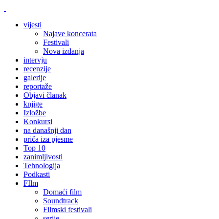
vijesti
Najave koncerata
Festivali
Nova izdanja
intervju
recenzije
galerije
reportaže
Objavi članak
knjige
Izložbe
Konkursi
na današnji dan
priča iza pjesme
Top 10
zanimljivosti
Tehnologija
Podkasti
FIlm
Domaći film
Soundtrack
Filmski festivali
serije